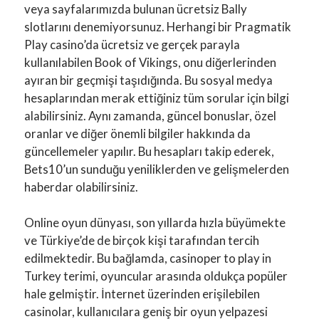
veya sayfalarımızda bulunan ücretsiz Bally
slotlarını denemiyorsunuz. Herhangi bir Pragmatik
Play casino’da ücretsiz ve gerçek parayla
kullanılabilen Book of Vikings, onu diğerlerinden
ayıran bir geçmişi taşıdığında. Bu sosyal medya
hesaplarından merak ettiğiniz tüm sorular için bilgi
alabilirsiniz. Aynı zamanda, güncel bonuslar, özel
oranlar ve diğer önemli bilgiler hakkında da
güncellemeler yapılır. Bu hesapları takip ederek,
Bets10’un sunduğu yeniliklerden ve gelişmelerden
haberdar olabilirsiniz.
Online oyun dünyası, son yıllarda hızla büyümekte
ve Türkiye’de de birçok kişi tarafından tercih
edilmektedir. Bu bağlamda, casinoper to play in
Turkey terimi, oyuncular arasında oldukça popüler
hale gelmiştir. İnternet üzerinden erişilebilen
casinolar, kullanıcılara geniş bir oyun yelpazesi