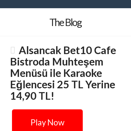
The Blog
Alsancak Bet10 Cafe
Bistroda Muhteşem
Menüsü ile Karaoke
Eğlencesi 25 TL Yerine
14,90 TL!
Play Now