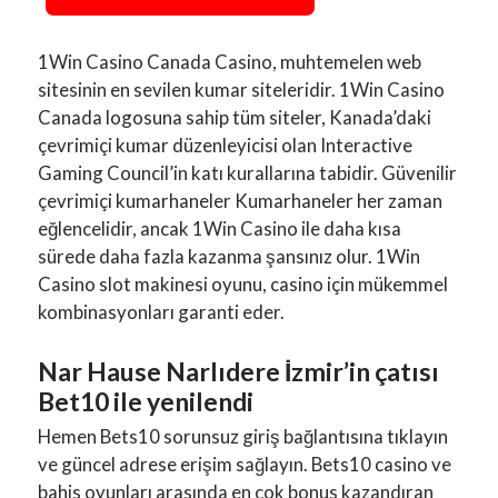
1Win Casino Canada Casino, muhtemelen web
sitesinin en sevilen kumar siteleridir. 1Win Casino
Canada logosuna sahip tüm siteler, Kanada’daki
çevrimiçi kumar düzenleyicisi olan Interactive
Gaming Council’in katı kurallarına tabidir. Güvenilir
çevrimiçi kumarhaneler Kumarhaneler her zaman
eğlencelidir, ancak 1Win Casino ile daha kısa
sürede daha fazla kazanma şansınız olur. 1Win
Casino slot makinesi oyunu, casino için mükemmel
kombinasyonları garanti eder.
Nar Hause Narlıdere İzmir’in çatısı
Bet10 ile yenilendi
Hemen Bets10 sorunsuz giriş bağlantısına tıklayın
ve güncel adrese erişim sağlayın. Bets10 casino ve
bahis oyunları arasında en çok bonus kazandıran