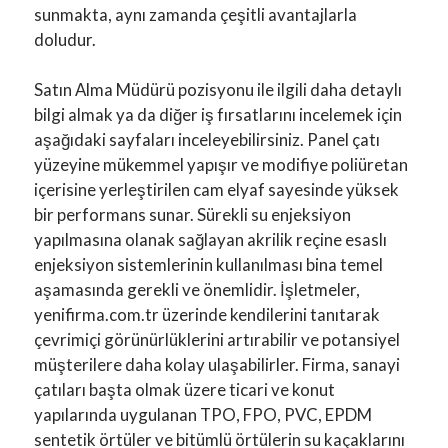
sunmakta, aynı zamanda çeşitli avantajlarla
doludur.
Satın Alma Müdürü pozisyonu ile ilgili daha detaylı
bilgi almak ya da diğer iş fırsatlarını incelemek için
aşağıdaki sayfaları inceleyebilirsiniz. Panel çatı
yüzeyine mükemmel yapışır ve modifiye poliüretan
içerisine yerleştirilen cam elyaf sayesinde yüksek
bir performans sunar. Sürekli su enjeksiyon
yapılmasına olanak sağlayan akrilik reçine esaslı
enjeksiyon sistemlerinin kullanılması bina temel
aşamasında gerekli ve önemlidir. İşletmeler,
yenifirma.com.tr üzerinde kendilerini tanıtarak
çevrimiçi görünürlüklerini artırabilir ve potansiyel
müşterilere daha kolay ulaşabilirler. Firma, sanayi
çatıları başta olmak üzere ticari ve konut
yapılarında uygulanan TPO, FPO, PVC, EPDM
sentetik örtüler ve bitümlü örtülerin su kaçaklarını