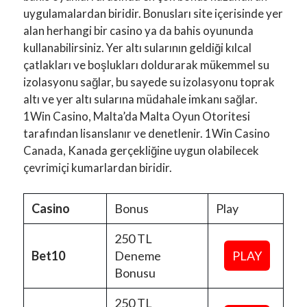
uygulamalardan biridir. Bonusları site içerisinde yer
alan herhangi bir casino ya da bahis oyununda
kullanabilirsiniz. Yer altı sularının geldiği kılcal
çatlakları ve boşlukları doldurarak mükemmel su
izolasyonu sağlar, bu sayede su izolasyonu toprak
altı ve yer altı sularına müdahale imkanı sağlar.
1Win Casino, Malta’da Malta Oyun Otoritesi
tarafından lisanslanır ve denetlenir. 1Win Casino
Canada, Kanada gerçekliğine uygun olabilecek
çevrimiçi kumarlardan biridir.
Casino
Bonus
Play
250 TL
Bet10
Deneme
PLAY
Bonusu
250 TL