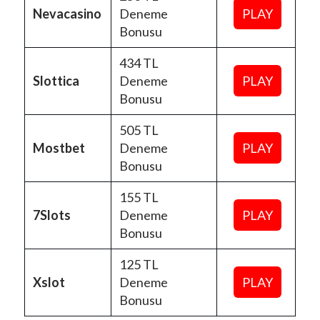
Nevacasino
Deneme
PLAY
Bonusu
434 TL
Slottica
Deneme
PLAY
Bonusu
505 TL
Mostbet
Deneme
PLAY
Bonusu
155 TL
7Slots
Deneme
PLAY
Bonusu
125 TL
Xslot
Deneme
PLAY
Bonusu