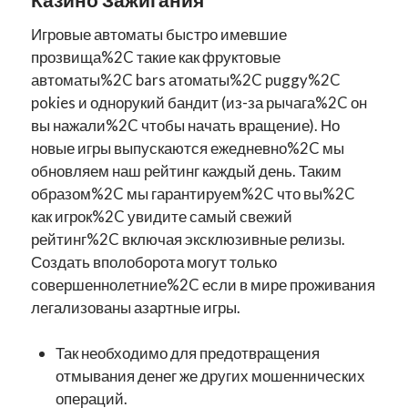
Игровые автоматы быстро имевшие
прозвища%2C такие как фруктовые
автоматы%2C bars атоматы%2C puggy%2C
pokies и однорукий бандит (из-за рычага%2C он
вы нажали%2C чтобы начать вращение). Но
новые игры выпускаются ежедневно%2C мы
обновляем наш рейтинг каждый день. Таким
образом%2C мы гарантируем%2C что вы%2C
как игрок%2C увидите самый свежий
рейтинг%2C включая эксклюзивные релизы.
Создать вполоборота могут только
совершеннолетние%2C если в мире проживания
легализованы азартные игры.
Так необходимо для предотвращения
отмывания денег же других мошеннических
операций.