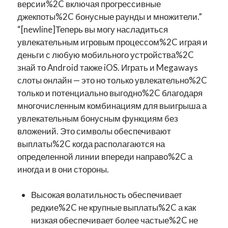
версии%2C включая прогрессивные
джекпоты%2C бонусные раунды и множители.”
“[newline]Теперь вы могу насладиться
увлекательным игровым процессом%2C играя и
деньги с любую мобильного устройства%2C
знай то Android также iOS. Играть и Megaways
слоты онлайн — это но только увлекательно%2C
только и потенциально выгодно%2C благодаря
многочисленным комбинациям для выигрыша а
увлекательным бонусным функциям без
вложений. Это символы обеспечивают
выплаты%2C когда располагаются на
определенной линии впереди направо%2C а
иногда и в они стороны.
Высокая волатильность обеспечивает
редкие%2C не крупные выплаты%2C а как
низкая обеспечивает более частые%2C не