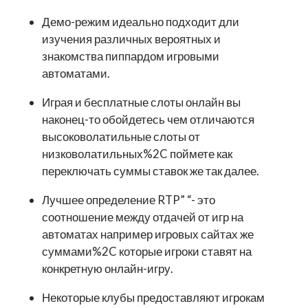
Демо-режим идеально подходит дли
изучения различных вероятных и
знакомства пиппардом игровыми
автоматами.
Играя и бесплатные слоты онлайн вы
наконец-то обойдетесь чем отличаются
высоковолатильные слоты от
низковолатильных%2C поймете как
переключать суммы ставок же так далее.
Лучшее определение RTP” “- это
соотношение между отдачей от игр на
автоматах например игровых сайтах же
суммами%2C которые игроки ставят на
конкретную онлайн-игру.
Некоторые клубы предоставляют игрокам