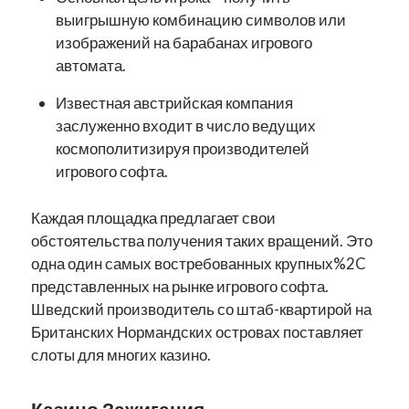
выигрышную комбинацию символов или
изображений на барабанах игрового
автомата.
Известная австрийская компания
заслуженно входит в число ведущих
космополитизируя производителей
игрового софта.
Каждая площадка предлагает свои
обстоятельства получения таких вращений. Это
одна один самых востребованных крупных%2C
представленных на рынке игрового софта.
Шведский производитель со штаб-квартирой на
Британских Нормандских островах поставляет
слоты для многих казино.
Казино Зажигания