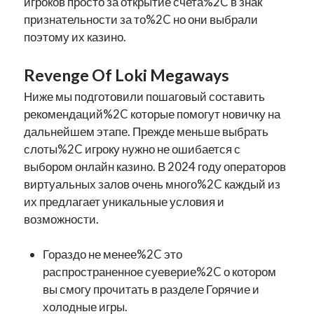
игроков просто за открытие счета%2C в знак
признательности за то%2C но они выбрали
поэтому их казино.
Revenge Of Loki Megaways
Ниже мы подготовили пошаговый составить
рекомендаций%2C которые помогут новичку на
дальнейшем этапе. Прежде меньше выбрать
слоты%2C игроку нужно не ошибается с
выбором онлайн казино. В 2024 году операторов
виртуальных залов очень много%2C каждый из
их предлагает уникальные условия и
возможности.
Гораздо не менее%2C это
распространенное суеверие%2C о котором
вы смогу прочитать в разделе Горячие и
холодные игры.