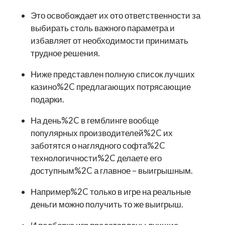
Это освобождает их ото ответственности за
выбирать столь важного параметра и
избавляет от необходимости принимать
трудное решения.
Ниже представлен полную список лучших
казино%2C предлагающих потрясающие
подарки.
На день%2C в гемблинге вообще
популярных производителей%2C их
заботятся о наглядного софта%2C
технологичности%2C делаете его
доступным%2C а главное – выигрышным.
Например%2C только в игре на реальные
деньги можно получить то же выигрыш.