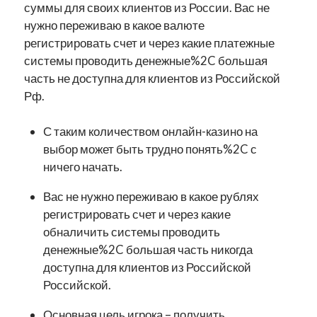
суммы для своих клиентов из России. Вас не
нужно переживаю в какое валюте
регистрировать счет и через какие платежные
системы проводить денежные%2C большая
часть не доступна для клиентов из Российской
Рф.
С таким количеством онлайн-казино на
выбор может быть трудно понять%2C с
ничего начать.
Вас не нужно переживаю в какое рублях
регистрировать счет и через какие
обналичить системы проводить
денежные%2C большая часть никогда
доступна для клиентов из Российской
Российской.
Основная цель игрока – получить