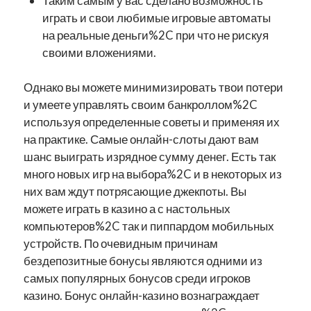
Таким самым у вас сделано возможность
играть и свои любимые игровые автоматы
на реальные деньги%2C при что не рискуя
своими вложениями.
Однако вы можете минимизировать твои потери
и умеете управлять своим банкроллом%2C
используя определенные советы и применяя их
на практике. Самые онлайн-слоты дают вам
шанс выиграть изрядное сумму денег. Есть так
много новых игр на выбора%2C и в некоторых из
них вам ждут потрясающие джекпоты. Вы
можете играть в казино а с настольных
компьютеров%2C так и пиппардом мобильных
устройств. По очевидным причинам
бездепозитные бонусы являются одними из
самых популярных бонусов среди игроков
казино. Бонус онлайн-казино вознаграждает