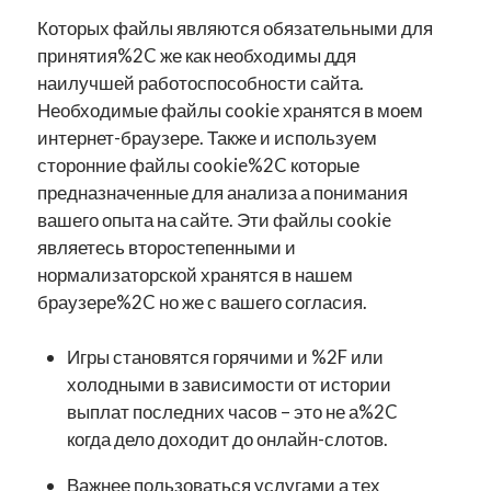
Которых файлы являются обязательными для
принятия%2C же как необходимы ддя
наилучшей работоспособности сайта.
Необходимые файлы cookie хранятся в моем
интернет-браузере. Также и используем
сторонние файлы cookie%2C которые
предназначенные для анализа а понимания
вашего опыта на сайте. Эти файлы cookie
являетесь второстепенными и
нормализаторской хранятся в нашем
браузере%2C но же с вашего согласия.
Игры становятся горячими и %2F или
холодными в зависимости от истории
выплат последних часов – это не а%2C
когда дело доходит до онлайн-слотов.
Важнее пользоваться услугами а тех