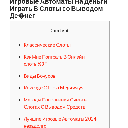
Игровые Автоматы На Деньги
Играть В Слоты со Выводом
Де�нег
Content
Классические Слоты
Как Мне Поиграть В Онлайн-
слоты%3F
Виды Бонусов
Revenge Of Loki Megaways
Методы Пополнения Счета в
Слотах С Выводом Средств
Лучшие Игровые Автоматы 2024
незадолго