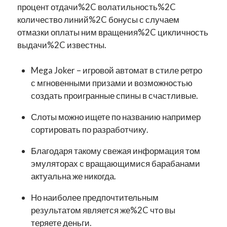
процент отдачи%2C волатильность%2C
количество линий%2C бонусы с случаем
отмазки оплаты ним вращения%2C цикличность
выдачи%2C известны.
Mega Joker – игровой автомат в стиле ретро
с мгновенными призами и возможностью
создать проигранные спины в счастливые.
Слоты можно ищете по названию например
сортировать по разработчику.
Благодаря такому свежая информация том
эмуляторах с вращающимися барабанами
актуальна же никогда.
Но наиболее предпочтительным
результатом является же%2C что вы
теряете деньги.