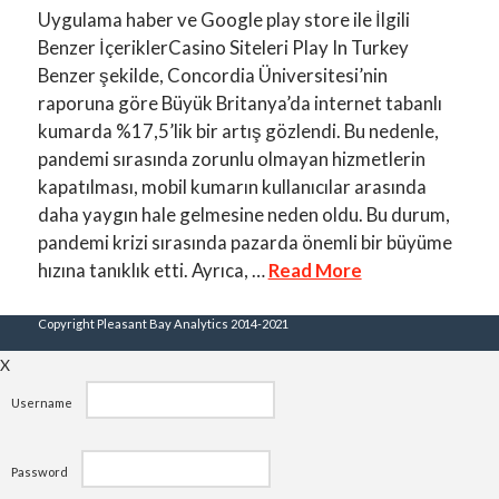
Uygulama haber ve Google play store ile İlgili
Benzer İçeriklerCasino Siteleri Play In Turkey
Benzer şekilde, Concordia Üniversitesi’nin
raporuna göre Büyük Britanya’da internet tabanlı
kumarda %17,5’lik bir artış gözlendi. Bu nedenle,
pandemi sırasında zorunlu olmayan hizmetlerin
kapatılması, mobil kumarın kullanıcılar arasında
daha yaygın hale gelmesine neden oldu. Bu durum,
pandemi krizi sırasında pazarda önemli bir büyüme
hızına tanıklık etti. Ayrıca, …
Read More
Copyright Pleasant Bay Analytics 2014-2021
X
Username
Password