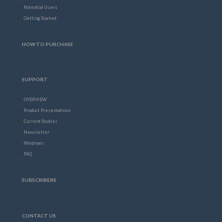
Potential Users
Getting Started
HOW TO PURCHASE
SUPPORT
OVERVIEW
Product Presentations
Current Studies
Newsletter
Webinars
FAQ
SUBSCRIBERS
CONTACT US